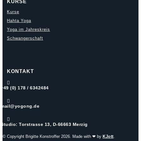
KURSE
Kurse
Hahta Yoga
Yoga im Jahreskreis
Schwangerschaft
KONTAKT

+49 (0) 178 / 6342484

mail@yogong.de

Studio: Torstrasse 13, D-66663 Merzig
© Copyright Brigitte Konstroffer 2026. Made with ❤ by
KJott
.