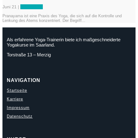
Juni 21
|
Pranayama
Pranayama ist eine Praxis des Yoga, die sich auf die Kontrolle und
Lenkung des Atems konzentriert. Der Begriff...
Als erfahrene Yoga-Trainerin biete ich maßgeschneiderte
Yogakurse im Saarland.
Torstraße 13 – Merzig
NAVIGATION
Startseite
Karriere
Impressum
Datenschutz