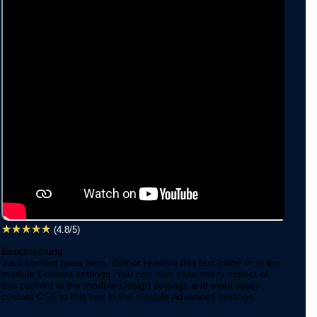
☆
☆
☆
☆
☆
(4.8/5)
Beschreibung:
Your content goes here. Edit or remove this text inline or in the
module Content settings. You can also style every aspect of
this content in the module Design settings and even apply
custom CSS to this text in the module Advanced settings.