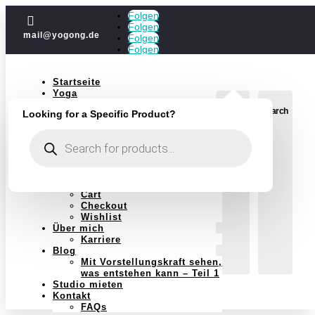
Folgen

Folgen
mail@yogong.de
Folgen
Folgen
Startseite
Yoga
Jubiläum
Login
Search
Looking for a Specific Product?
Kurse
Einzelstunden
Products
Yoga im Jahreskreis
search
Schwangerschaft
Massagen
Massagen Shop
Shop
Cart
Checkout
Wishlist
Über mich
Karriere
Blog
Mit Vorstellungskraft sehen,
was entstehen kann – Teil 1
Studio mieten
Kontakt
FAQs