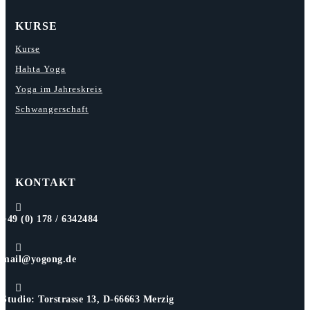
KURSE
Kurse
Hahta Yoga
Yoga im Jahreskreis
Schwangerschaft
KONTAKT

+49 (0) 178 / 6342484

mail@yogong.de

Studio: Torstrasse 13, D-66663 Merzig