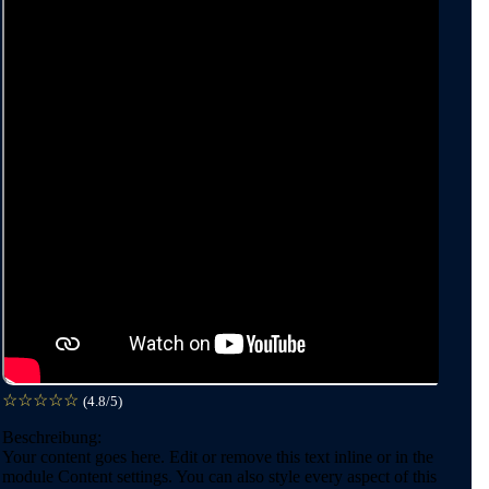
☆
☆
☆
☆
☆
(4.8/5)
Beschreibung:
Your content goes here. Edit or remove this text inline or in the
module Content settings. You can also style every aspect of this