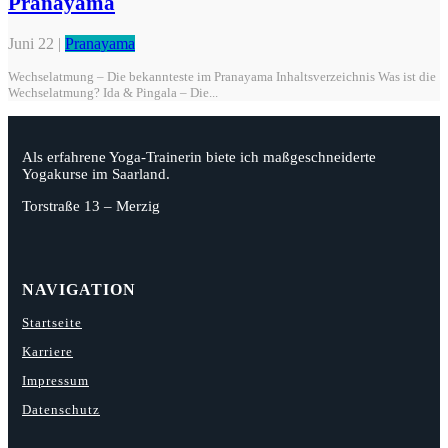
Pranayama
Juni 22
|
Pranayama
Wechselatmung – Die bekannteste im Pranayama Inhaltsverzeichnis Was ist die
Wechselatmung? Ida & Pingala – Die...
Als erfahrene Yoga-Trainerin biete ich maßgeschneiderte
Yogakurse im Saarland.
Torstraße 13 – Merzig
NAVIGATION
Startseite
Karriere
Impressum
Datenschutz