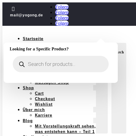
Folgen

Folgen
mail@yogong.de
Folgen
Folgen
Startseite
Yoga
Looking for a Specific Product?
Jubiläum
Login
Search
Kurse
Products
Einzelstunden
search
Yoga im Jahreskreis
Schwangerschaft
Massagen
Massagen Shop
Shop
Cart
Checkout
Wishlist
Über mich
Karriere
Blog
Mit Vorstellungskraft sehen,
was entstehen kann – Teil 1