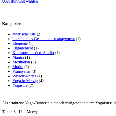
U
Ausführung wählen
Produkt
weist
mehrere
Varianten
auf.
Kategorien
Die
Optionen
ätherische Öle
(2)
können
betriebliches Gesundheitsmanagement
(1)
auf
Elemente
(1)
der
Engagement
(1)
Produktseite
Kolumne aus dem Studio
(1)
gewählt
Mantra
(1)
werden
Meditation
(3)
Mudra
(2)
Pranayama
(3)
Wissenswertes
(1)
Yoga in Merzig
(4)
Yogastile
(7)
Als erfahrene Yoga-Trainerin biete ich maßgeschneiderte Yogakurse i
Torstraße 13 – Merzig