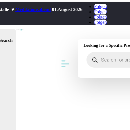
Folgen
stalle ♥
Meditationsabend
01.August 2026
Folgen
Folgen
Folgen
Warenkorb
0
0,00
€
Search
Looking for a Specific Pr
Products
search