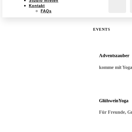
Studio mieten
Kontakt
FAQs
EVENTS
Adventszauber
komme mit Yoga 
GlühweinYoga
Für Freunde, Gr