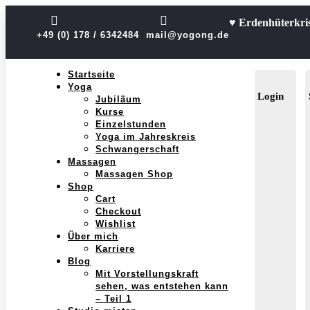


♥ Erdenhüterkri
+49 (0) 178 / 6342484
mail@yogong.de
Startseite
Yoga
Login
Jubiläum
Kurse
Einzelstunden
Yoga im Jahreskreis
Schwangerschaft
Massagen
Massagen Shop
Shop
Cart
Checkout
Wishlist
Über mich
Karriere
Blog
Mit Vorstellungskraft
sehen, was entstehen kann
– Teil 1