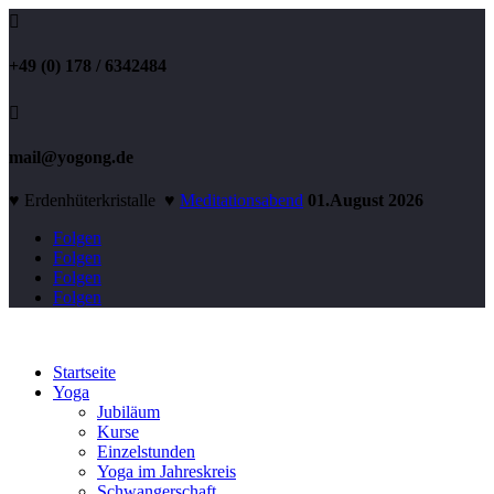

+49 (0) 178 / 6342484

mail@yogong.de
♥ Erdenhüterkristalle ♥
Meditationsabend
01.August 2026
Folgen
Folgen
Folgen
Folgen
Startseite
Yoga
Jubiläum
Kurse
Einzelstunden
Yoga im Jahreskreis
Schwangerschaft