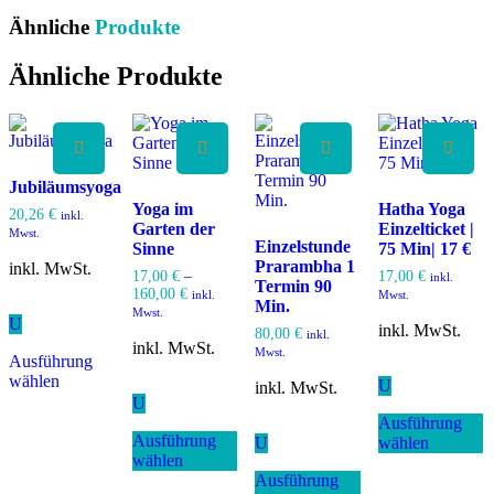
Ähnliche
Produkte
Ähnliche Produkte
Jubiläumsyoga
Yoga im
Hatha Yoga
20,26
€
inkl.
Garten der
Einzelticket |
Mwst.
Einzelstunde
Sinne
75 Min| 17 €
Prarambha 1
inkl. MwSt.
17,00
€
–
17,00
€
inkl.
Termin 90
160,00
€
inkl.
Mwst.
Min.
Mwst.
U
inkl. MwSt.
80,00
€
inkl.
Dieses
inkl. MwSt.
Mwst.
Ausführung
Produkt
wählen
weist
U
inkl. MwSt.
mehrere
U
D
Varianten
Dieses
Ausführung
P
Ausführung
auf.
Produkt
U
wählen
w
wählen
Die
weist
Dieses
m
Ausführung
Optionen
mehrere
Produkt
V