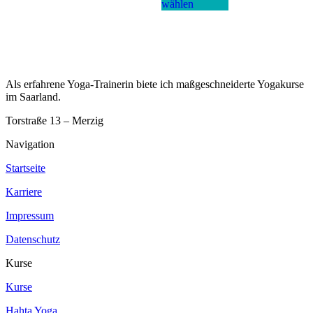
wählen
können
Varianten
weist
a
auf
auf.
mehrere
D
der
Die
Varianten
O
Produktseite
Optionen
auf.
k
gewählt
können
Die
a
werden
auf
Optionen
d
der
können
P
Als erfahrene Yoga-Trainerin biete ich maßgeschneiderte Yogakurse
Produktseite
auf
g
im Saarland.
gewählt
der
w
werden
Produktseite
Torstraße 13 – Merzig
gewählt
werden
Navigation
Startseite
Karriere
Impressum
Datenschutz
Kurse
Kurse
Hahta Yoga