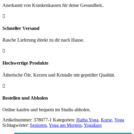
|
Anerkannt von Krankenkassen für deine Gesundheit..
8/10/12
Termine

Menge
Schneller Versand
Rasche Lieferung direkt zu dir nach Hause.

Hochwertige Produkte
Ätherische Öle, Kerzen und Kristalle mit geprüfter Qualität.

Bestellen und Abholen
Online kaufen und bequem im Studio abholen.
Artikelnummer:
378077-1
Kategorien:
Hatha Yoga
,
Kurse
,
Yoga
Schlagwörter:
Senioren
,
Yoga am Morgen
,
Yogakurs