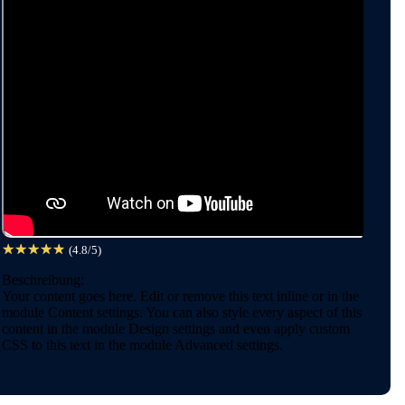
☆
☆
☆
☆
☆
(4.8/5)
Beschreibung:
Your content goes here. Edit or remove this text inline or in the
module Content settings. You can also style every aspect of this
content in the module Design settings and even apply custom
CSS to this text in the module Advanced settings.