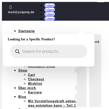
Folgen

Folgen
mail@yogong.de
Folgen
Folgen
Startseite
Yoga
Looking for a Specific Product?
Jubiläum
Login
Search
Kurse
Products
Einzelstunden
search
Yoga im Jahreskreis
Schwangerschaft
Massagen
Massagen Shop
Shop
Cart
Checkout
Wishlist
Über mich
Karriere
Blog
Mit Vorstellungskraft sehen,
was entstehen kann – Teil 1