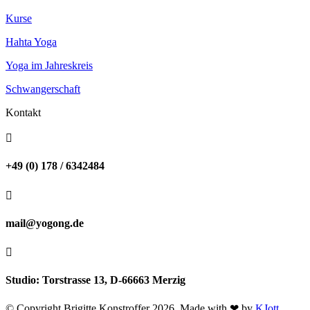
Kurse
Hahta Yoga
Yoga im Jahreskreis
Schwangerschaft
Kontakt

+49 (0) 178 / 6342484

mail@yogong.de

Studio: Torstrasse 13, D-66663 Merzig
© Copyright Brigitte Konstroffer 2026. Made with ❤ by
KJott
.