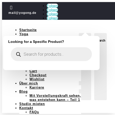
Folgen

Folgen
mail@yogong.de
Folgen
Folgen
Startseite
Yoga
Jubiläum
Login
Search
Looking for a Specific Product?
Kurse
Einzelstunden
Products
Yoga im Jahreskreis
search
Schwangerschaft
Massagen
Massagen Shop
Shop
Cart
Checkout
Wishlist
Über mich
Karriere
Blog
Mit Vorstellungskraft sehen,
was entstehen kann – Teil 1
Studio mieten
Kontakt
FAQs