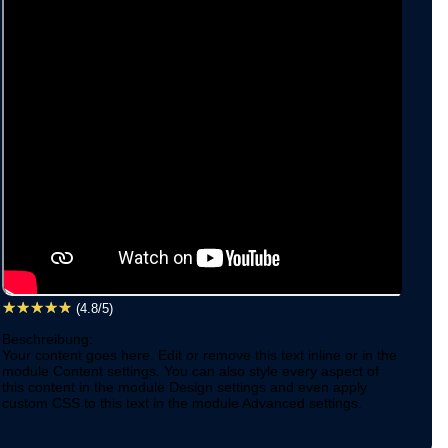
☆
☆
☆
☆
☆
(4.8/5)
Beschreibung:
Your content goes here. Edit or remove this text inline or in the
module Content settings. You can also style every aspect of
this content in the module Design settings and even apply
custom CSS to this text in the module Advanced settings.