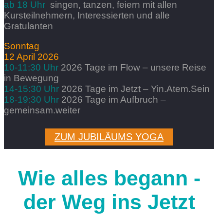
ab 18 Uhr
singen, tanzen, feiern mit
allen
Kursteilnehmern,
Interessierten und alle
Gratulanten
Sonntag
12 April 2026
10-11:30 Uhr
2026 Tage im Flow – unsere Reise
in Bewegung
14-15:30 Uhr
2026 Tage im Jetzt – Yin.Atem.Sein
18-19:30 Uhr
2026 Tage im Aufbruch –
gemeinsam.weiter
ZUM JUBILÄUMS YOGA
Wie alles begann -
der Weg ins Jetzt