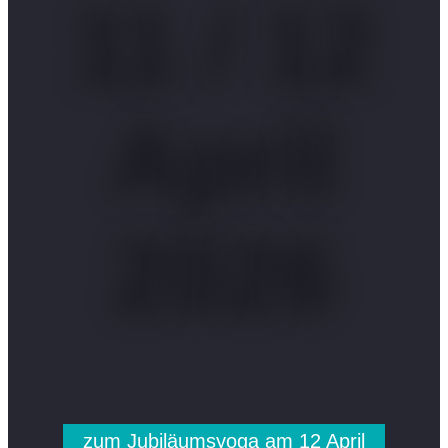
11 / 12
April
2026
zum Jubiläumsyoga am 12 April