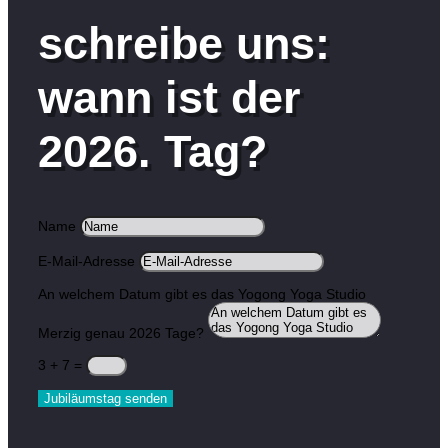
schreibe uns:
wann ist der
2026. Tag?
Name
E-Mail-Adresse
An welchem Datum gibt es das Yogong Yoga Studio
Merzig genau 2026 Tage?
3 + 7
=
Jubiläumstag senden