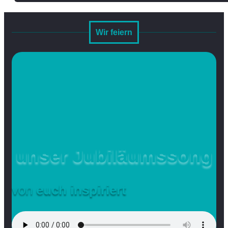
Wir feiern
unser Jubiläumssong
von
euch inspiriert