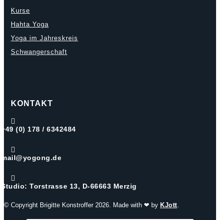
Kurse
Hahta Yoga
Yoga im Jahreskreis
Schwangerschaft
KONTAKT

+49 (0) 178 / 6342484

mail@yogong.de

Studio: Torstrasse 13, D-66663 Merzig
© Copyright Brigitte Konstroffer 2026. Made with ❤ by
KJott
.