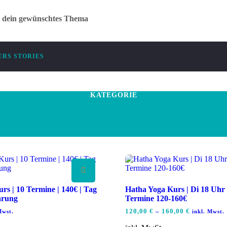
r dein gewünschtes Thema
RS STORIES
KATEGORIE
rs | 10 Termine | 140€ | Tag
Hatha Yoga Kurs | Di 18 Uhr |
arung
Termine 120-160€
120,00
€
–
160,00
€
Mwst.
inkl. Mwst.