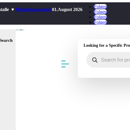
Folgen
stalle ♥
Meditationsabend
01.August 2026
Folgen
Folgen
Folgen
Warenkorb
0
0,00
€
Search
Looking for a Specific Pr
Products
search