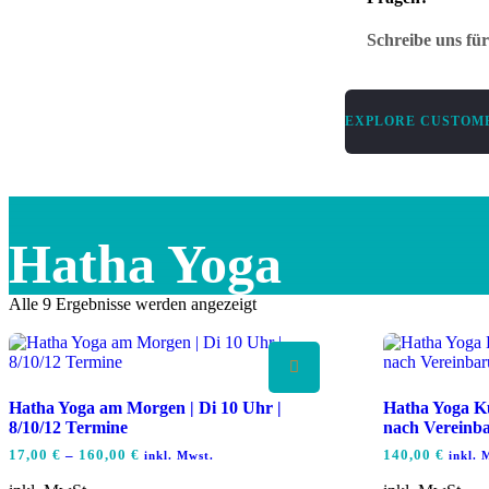
Schreibe uns fü
EXPLORE CUSTOME
Hatha Yoga
Alle 9 Ergebnisse werden angezeigt
Hatha Yoga am Morgen | Di 10 Uhr |
Hatha Yoga Ku
8/10/12 Termine
nach Vereinb
17,00
€
–
160,00
€
140,00
€
inkl. Mwst.
inkl. 