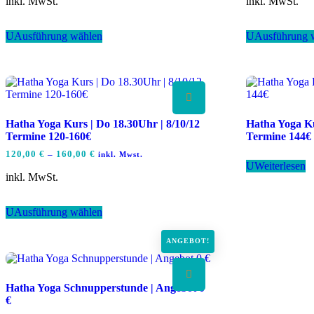
inkl. MwSt.
inkl. MwSt.
Dieses
U
Ausführung wählen
U
Ausführung 
Produkt
weist
mehrere
Varianten
auf.
Die
Optionen
Hatha Yoga Kurs | Do 18.30Uhr | 8/10/12
Hatha Yoga Ku
können
Termine 120-160€
Termine 144€
auf
der
120,00
€
–
160,00
€
inkl. Mwst.
Produktseite
U
Weiterlesen
gewählt
inkl. MwSt.
werden
Dieses
U
Ausführung wählen
Produkt
weist
mehrere
ANGEBOT!
Varianten
auf.
Die
Hatha Yoga Schnupperstunde | Angebot 0
Optionen
€
können
auf