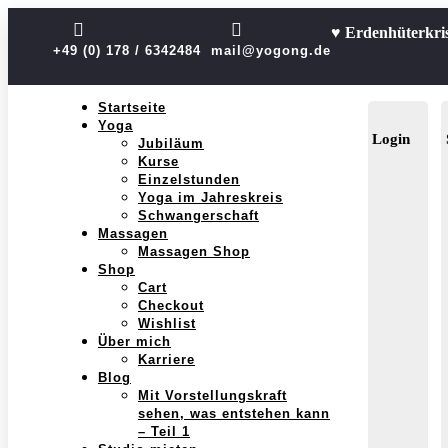


♥ Erdenhüterkri
+49 (0) 178 / 6342484
mail@yogong.de
Startseite
Yoga
Login
Jubiläum
Kurse
Einzelstunden
Yoga im Jahreskreis
Schwangerschaft
Massagen
Massagen Shop
Shop
Cart
Checkout
Wishlist
Über mich
Karriere
Blog
Mit Vorstellungskraft
sehen, was entstehen kann
– Teil 1