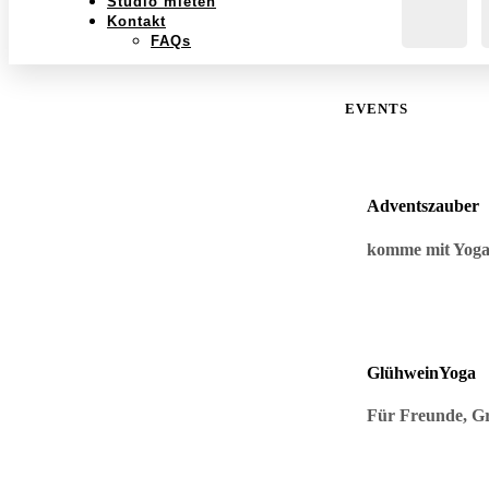
Studio mieten
Kontakt
FAQs
EVENTS
Adventszauber
komme mit Yoga 
GlühweinYoga
Für Freunde, Gr