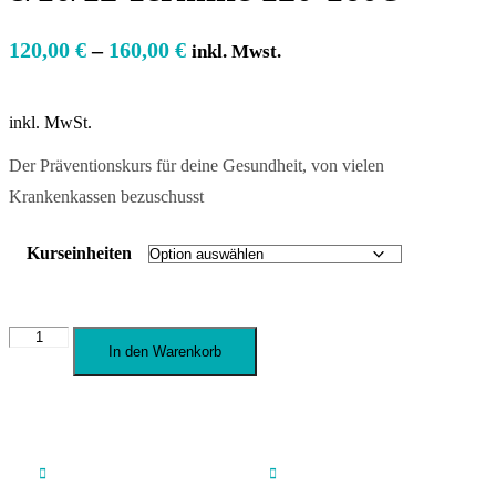
120,00
€
–
160,00
€
inkl. Mwst.
inkl. MwSt.
Der Präventionskurs für deine Gesundheit, von vielen
Krankenkassen bezuschusst
Kurseinheiten
Hatha
In den Warenkorb
Yoga
Kurs
|
Di
18
Uhr
|


8/10/12