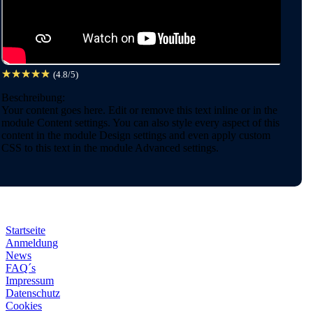
☆
☆
☆
☆
☆
(4.8/5)
Beschreibung:
Your content goes here. Edit or remove this text inline or in the
module Content settings. You can also style every aspect of this
content in the module Design settings and even apply custom
CSS to this text in the module Advanced settings.
Startseite
Anmeldung
News
FAQ´s
Impressum
Datenschutz
Cookies