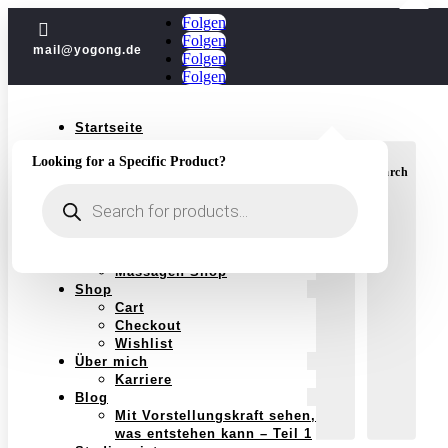
Folgen

Folgen
mail@yogong.de
Folgen
Folgen
Startseite
Yoga
Looking for a Specific Product?
Jubiläum
Login
Search
Kurse
Products
Einzelstunden
search
Yoga im Jahreskreis
Schwangerschaft
Massagen
Massagen Shop
Shop
Cart
Checkout
Wishlist
Über mich
Karriere
Blog
Mit Vorstellungskraft sehen,
was entstehen kann – Teil 1