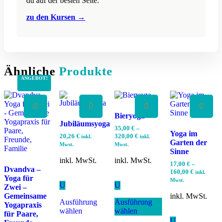
du auf der besten Seite.
zu den Kursen
→
Ähnliche
Produkte
ANGEBOT!
Bieryoga
Jubiläumsyoga
35,00
€
–
Yoga im
20,26
€
320,00
€
inkl.
inkl.
Garten der
Mwst.
Mwst.
Sinne
inkl. MwSt.
inkl. MwSt.
17,00
€
–
Dvandva –
160,00
€
inkl.
Yoga für
Mwst.
U
U
Zwei –
Dieses
Dieses
Gemeinsame
inkl. MwSt.
Ausführung
Ausführung
Produkt
Produkt
Yogapraxis
wählen
wählen
weist
weist
für Paare,
mehrere
mehrere
U