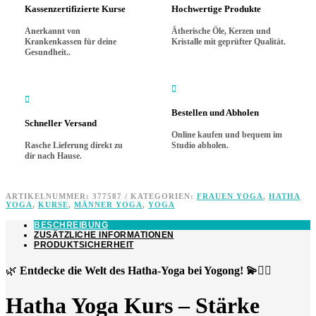
Kassenzertifizierte Kurse
Hochwertige Produkte
Termine
120-
Anerkannt von
Ätherische Öle, Kerzen und
160€
Krankenkassen für deine
Kristalle mit geprüfter Qualität.
Menge
Gesundheit..


Bestellen und Abholen
Schneller Versand
Online kaufen und bequem im
Rasche Lieferung direkt zu
Studio abholen.
dir nach Hause.
ARTIKELNUMMER:
377587
KATEGORIEN:
FRAUEN YOGA
,
HATHA
YOGA
,
KURSE
,
MÄNNER YOGA
,
YOGA
BESCHREIBUNG
ZUSÄTZLICHE INFORMATIONEN
PRODUKTSICHERHEIT
🌿
Entdecke die Welt des Hatha-Yoga bei Yogong! 💫🧘‍♀️
Hatha Yoga Kurs – Stärke