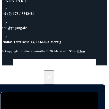
KONTAKT

+49 (0) 178 / 6342484

mail@yogong.de

Studio: Torstrasse 13, D-66663 Merzig
© Copyright Brigitte Konstroffer 2026. Made with ❤ by
KJott
.
×