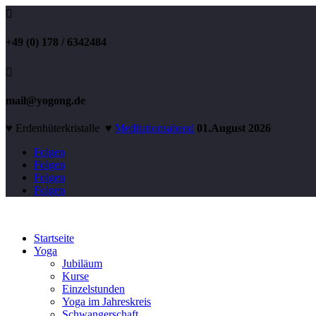

+49 (0) 178 / 6342484

mail@yogong.de
♥ Erdenhüterkristalle ♥
Meditationsabend
01.August 2026
Folgen
Folgen
Folgen
Folgen
Startseite
Yoga
Jubiläum
Kurse
Einzelstunden
Yoga im Jahreskreis
Schwangerschaft