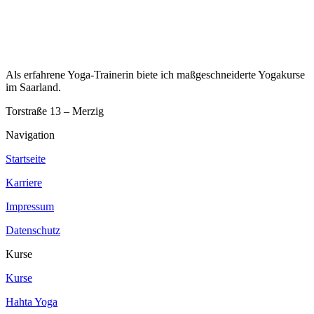
mehrere
Varianten
auf.
Die
Optionen
können
Als erfahrene Yoga-Trainerin biete ich maßgeschneiderte Yogakurse
auf
im Saarland.
der
Produktseite
Torstraße 13 – Merzig
gewählt
werden
Navigation
Startseite
Karriere
Impressum
Datenschutz
Kurse
Kurse
Hahta Yoga