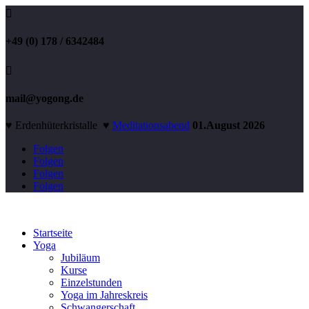

+49 (0) 178 / 6342484

mail@yogong.de
♥ Erdenhüterkristalle ♥
Meditationsabend
01.August 2026
Folgen
Folgen
Folgen
Folgen
Startseite
Yoga
Jubiläum
Kurse
Einzelstunden
Yoga im Jahreskreis
Schwangerschaft