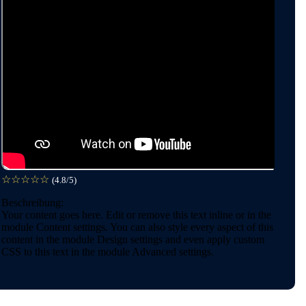
☆
☆
☆
☆
☆
(4.8/5)
Beschreibung:
Your content goes here. Edit or remove this text inline or in the
module Content settings. You can also style every aspect of this
content in the module Design settings and even apply custom
CSS to this text in the module Advanced settings.