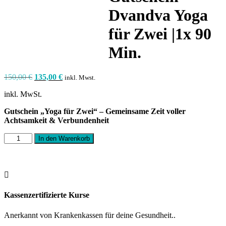
Dvandva Yoga
für Zwei |1x 90
Min.
Ursprünglicher
Aktueller
150,00
€
135,00
€
inkl. Mwst.
Preis
Preis
inkl. MwSt.
war:
ist:
150,00 €
135,00 €.
Gutschein „Yoga für Zwei“ – Gemeinsame Zeit voller
Achtsamkeit & Verbundenheit
Gutschein
In den Warenkorb
Dvandva
Yoga
für
Zwei

|1x
90
Kassenzertifizierte Kurse
Min.
Menge
Anerkannt von Krankenkassen für deine Gesundheit..