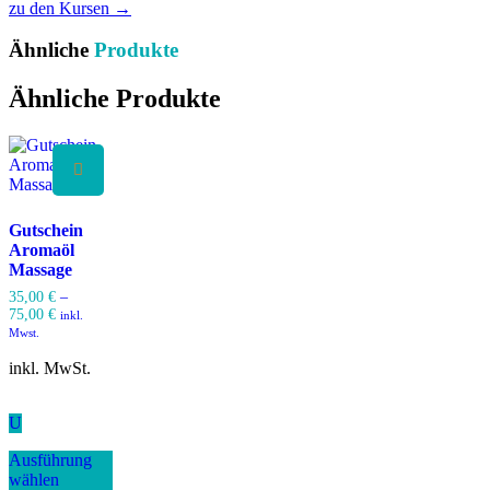
zu den Kursen
→
Ähnliche
Produkte
Ähnliche Produkte
Gutschein
Aromaöl
Massage
35,00
€
–
75,00
€
inkl.
Mwst.
inkl. MwSt.
U
Dieses
Ausführung
Produkt
wählen
weist