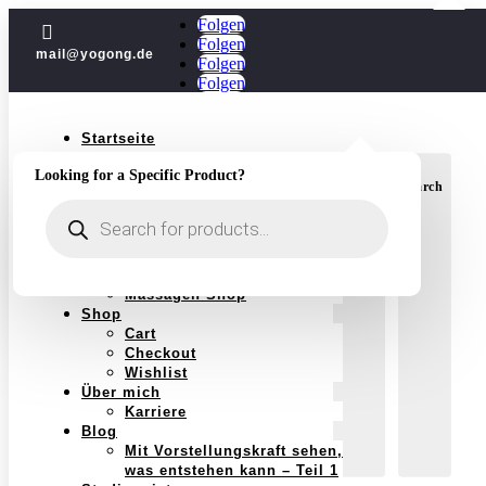
Folgen

Folgen
mail@yogong.de
Folgen
Folgen
Startseite
Yoga
Looking for a Specific Product?
Jubiläum
Login
Search
Kurse
Products
Einzelstunden
search
Yoga im Jahreskreis
Schwangerschaft
Massagen
Massagen Shop
Shop
Cart
Checkout
Wishlist
Über mich
Karriere
Blog
Mit Vorstellungskraft sehen,
was entstehen kann – Teil 1