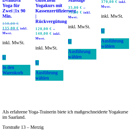
Dvandva
Gutschein
Massage
370,00
€
inkl.
Yoga für
Yogakurs mit
Mwst.
35,00
€
–
Zwei |1x 90
Kassenzertifizierung
75,00
€
inkl.
Min.
|
inkl. MwSt.
Mwst.
Rückvergütung
Ursprünglicher
150,00
€
inkl. MwSt.
Preis
Aktueller
135,00
€
inkl.
120,00
€
–
U
war:
Preis
Mwst.
140,00
€
inkl.
D
150,00 €
ist:
Mwst.
Ausführung
P
U
135,00 €.
inkl. MwSt.
wählen
Dieses
w
inkl. MwSt.
Ausführung
Produkt
m
wählen
weist
V
U
mehrere
a
U
In den
Dieses
Varianten
D
Warenkorb
Ausführung
Produkt
auf.
O
wählen
weist
Die
k
mehrere
Optionen
a
Varianten
können
d
auf.
auf
P
Die
der
g
Optionen
Produktseite
w
können
gewählt
Als erfahrene Yoga-Trainerin biete ich maßgeschneiderte Yogakurse
auf
werden
im Saarland.
der
Produktseite
Torstraße 13 – Merzig
gewählt