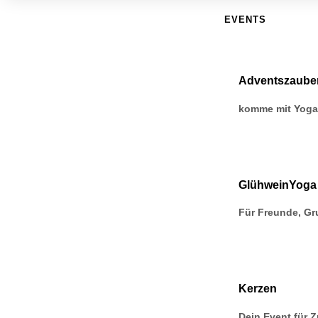
EVENTS
Adventszaube
komme mit Yoga 
GlühweinYoga
Für Freunde, G
Kerzen
Dein Event für Z