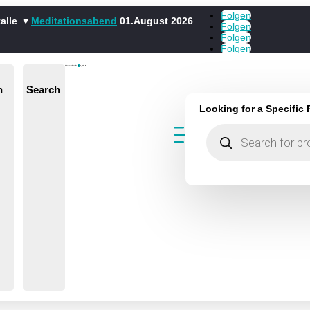
Folgen
talle ♥
Meditationsabend
01.August 2026
Folgen
Folgen
Folgen
Warenkorb
0
0,00
€
n
Search
Looking for a Specific
Products
search