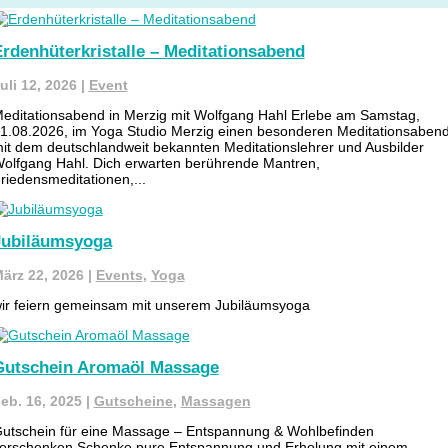
rdenhüterkristalle – Meditationsabend
uli 12, 2026
|
Event
editationsabend in Merzig mit Wolfgang Hahl Erlebe am Samstag,
1.08.2026, im Yoga Studio Merzig einen besonderen Meditationsaben
it dem deutschlandweit bekannten Meditationslehrer und Ausbilder
olfgang Hahl. Dich erwarten berührende Mantren,
riedensmeditationen,...
Jubiläumsyoga
ärz 22, 2026
|
Events
,
Yoga
ir feiern gemeinsam mit unserem Jubiläumsyoga
Gutschein Aromaöl Massage
eb. 16, 2025
|
Gutscheine
,
Massagen
utschein für eine Massage – Entspannung & Wohlbefinden
erschenken Schenke pure Entspannung und Erholung mit einem