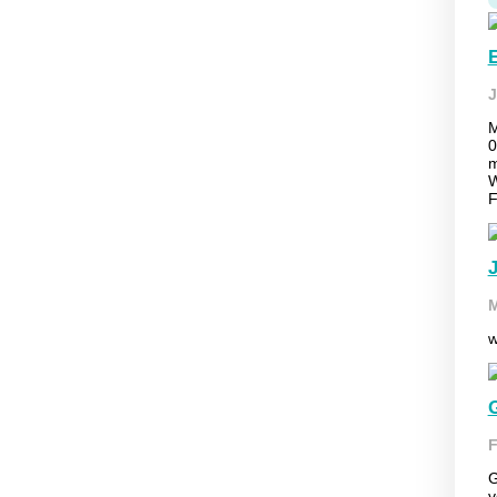
E
J
M
0
m
W
F
M
w
F
G
v