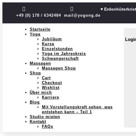


♥ Erdenhüterkris
+49 (0) 178 / 6342484
mail@yogong.de
Startseite
Yoga
Jubiläum
Logi
Kurse
Einzelstunden
Yoga im Jahreskreis
Schwangerschaft
Massagen
Massagen Shop
Shop
Cart
Checkout
Wishlist
Über mich
Karriere
Blog
Mit Vorstellungskraft sehen, was
entstehen kann – Teil 1
Studio mieten
Kontakt
FAQs