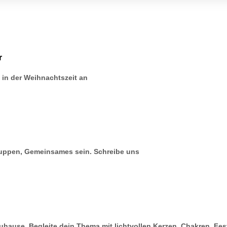
r
in der Weihnachtszeit an
ruppen, Gemeinsames sein. Schreibe uns
uhause. Begleite dein Thema mit lichtvollen Kerzen. Chakren, Fes