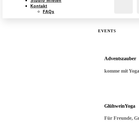
Studio mieten
Kontakt
FAQs
EVENTS
Adventszauber
komme mit Yoga 
GlühweinYoga
Für Freunde, Gr