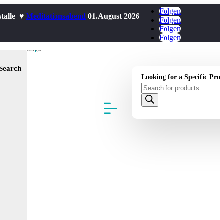
Folgen
stalle ♥
Meditationsabend
01.August 2026
Folgen
Folgen
Folgen
Warenkorb
0
0,00
€
Search
Looking for a Specific Pr
Products
search