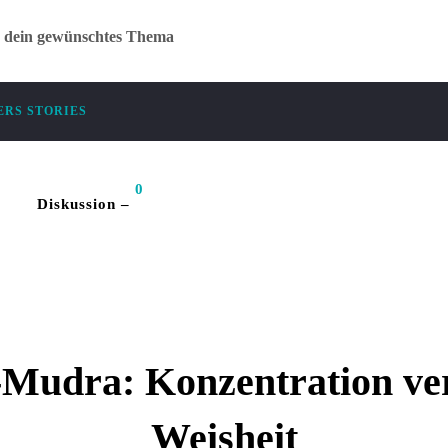
r dein gewünschtes Thema
RS STORIES
0
Diskussion –
MUDRA
-Mudra: Konzentration ver
Weisheit