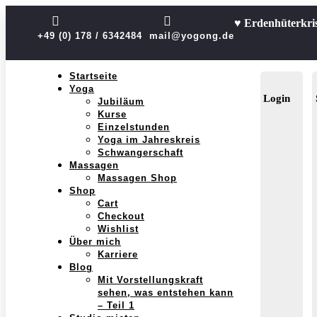


♥ Erdenhüterkri
+49 (0) 178 / 6342484
mail@yogong.de
Startseite
Yoga
Login
Jubiläum
Kurse
Einzelstunden
Yoga im Jahreskreis
Schwangerschaft
Massagen
Massagen Shop
Shop
Cart
Checkout
Wishlist
Über mich
Karriere
Blog
Mit Vorstellungskraft
sehen, was entstehen kann
– Teil 1