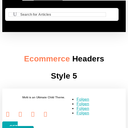
Suchen
Search
nach:
Ecommerce
Headers
Style 5
Molti is an Ultimate Child Theme.
Folgen
Folgen
Folgen
Folgen




GET