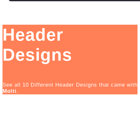
Header
Designs
See all 10 Different Header Designs that came with
Molti
.