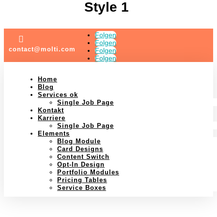
Style 1
Folgen

Folgen
contact@molti.com
Folgen
Folgen
Home
Blog
Services ok
Single Job Page
Kontakt
Karriere
Single Job Page
Elements
Blog Module
Card Designs
Content Switch
Opt-In Design
Portfolio Modules
Pricing Tables
Service Boxes