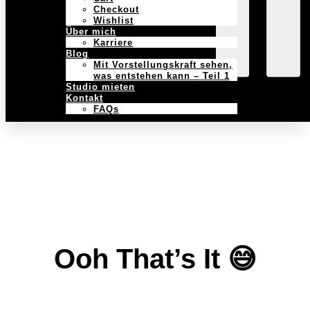
Checkout
Wishlist
Über mich
Karriere
Blog
Mit Vorstellungskraft sehen,
was entstehen kann – Teil 1
Studio mieten
Kontakt
FAQs
Ooh That’s It 😅