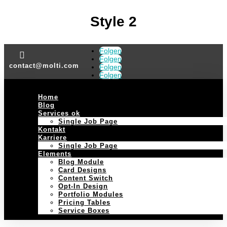
Style 2
Folgen

Folgen
contact@molti.com
Folgen
Folgen
Home
Blog
Services ok
Single Job Page
Kontakt
Karriere
Single Job Page
Elements
Blog Module
Card Designs
Content Switch
Opt-In Design
Portfolio Modules
Pricing Tables
Service Boxes