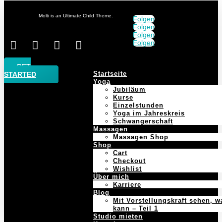
Molti is an Ultimate Child Theme.
Folgen
Folgen
Folgen
Folgen




GET
Startseite
STARTED
Yoga
Jubiläum
Kurse
Einzelstunden
Yoga im Jahreskreis
Schwangerschaft
Massagen
Massagen Shop
Shop
Cart
Checkout
Wishlist
Über mich
Karriere
Blog
Mit Vorstellungskraft sehen, w
kann – Teil 1
Studio mieten