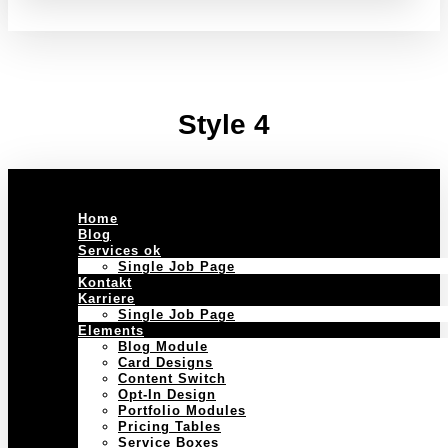
Style 4
Home
Blog
Services ok
Single Job Page
Kontakt
Karriere
Single Job Page
Elements
Blog Module
Card Designs
Content Switch
Opt-In Design
Portfolio Modules
Pricing Tables
Service Boxes