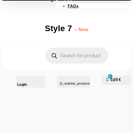
Kontakt
FAQs
Style 7
– New
Products
search
0
Warenkorb
0,00
€
[ti_wishlist_products_counter]
Login