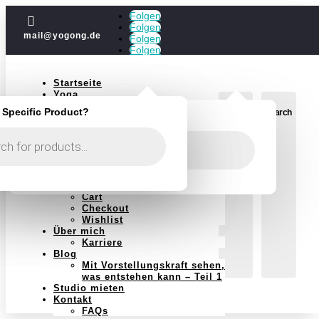
Folgen

Folgen
mail@yogong.de
Folgen
Folgen
Startseite
Yoga
Jubiläum
 Specific Product?
 Specific Product?
Login
Search
Looking for a Specific Product?
Kurse
Einzelstunden
Products
Yoga im Jahreskreis
search
Schwangerschaft
Massagen
Massagen Shop
Shop
Cart
Checkout
Wishlist
Über mich
Karriere
Blog
Mit Vorstellungskraft sehen,
was entstehen kann – Teil 1
Studio mieten
Kontakt
FAQs