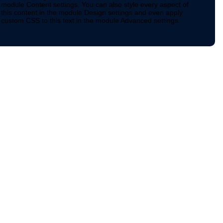
module Content settings. You can also style every aspect of
this content in the module Design settings and even apply
custom CSS to this text in the module Advanced settings.