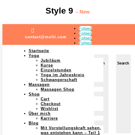
Style 9
– New
Folgen

Folgen
contact@molti.com
Folgen
Folgen
Startseite
Yoga
Jubiläum
Login
Search
Kurse
Einzelstunden
Yoga im Jahreskreis
Schwangerschaft
Massagen
Massagen Shop
Shop
Cart
Checkout
Wishlist
Über mich
Karriere
Blog
Mit Vorstellungskraft sehen,
was entstehen kann – Teil 1