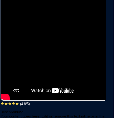
☆
☆
☆
☆
☆
(4.8/5)
Beschreibung:
Your content goes here. Edit or remove this text inline or in the