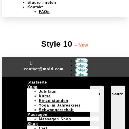
Studio mieten
Kontakt
FAQs
Style 10
– New
Folgen

Folgen
contact@molti.com
Folgen
Folgen
Startseite
Yoga
Jubiläum
Login
Search
Kurse
Einzelstunden
Yoga im Jahreskreis
Schwangerschaft
Massagen
Massagen Shop
Shop
Cart