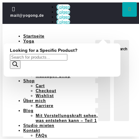
Folgen

Folgen
mail@yogong.de
Folgen
Folgen
Startseite
Yoga
Jubiläum
Login
Search
Looking for a Specific Product?
Kurse
Einzelstunden
Products
Yoga im Jahreskreis
search
Schwangerschaft
Massagen
Massagen Shop
Shop
Cart
Checkout
Wishlist
Über mich
Karriere
Blog
Mit Vorstellungskraft sehen,
was entstehen kann – Teil 1
Studio mieten
Kontakt
FAQs