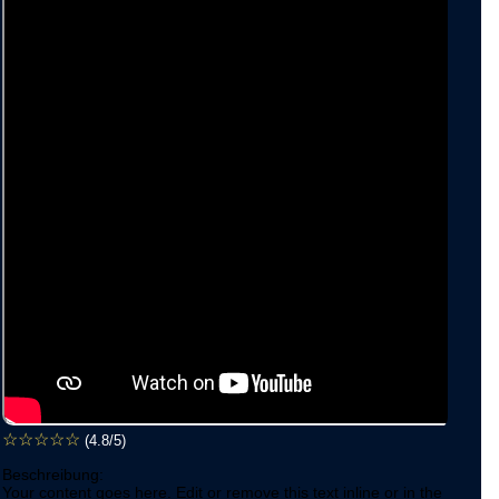
☆
☆
☆
☆
☆
(4.8/5)
Beschreibung:
Your content goes here. Edit or remove this text inline or in the