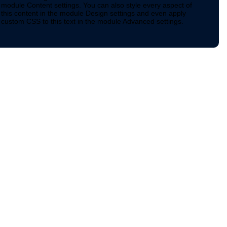
module Content settings. You can also style every aspect of
this content in the module Design settings and even apply
custom CSS to this text in the module Advanced settings.