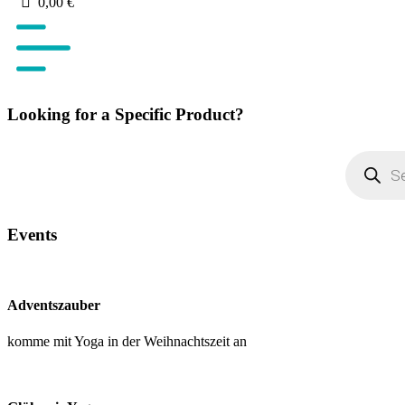
Warenkorb
0,00
€
Looking for a Specific Product?
Products
search
Events
Adventszauber
komme mit Yoga in der Weihnachtszeit an