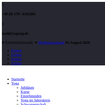

+49 (0) 178 / 6342484

mail@yogong.de
♥ Erdenhüterkristalle ♥
Meditationsabend
01.August 2026
Folgen
Folgen
Folgen
Folgen
Startseite
Yoga
Jubiläum
Kurse
Einzelstunden
Yoga im Jahreskreis
Schwangerschaft