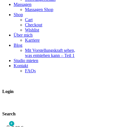
Massagen
Massagen Shop
Shop
Cart
Checkout
Wishlist
Über mich
Karriere
Blog
Mit Vorstellungskraft sehen,
was entstehen kann – Teil 1
Studio mieten
Kontakt
FAQs
Login
Search
0