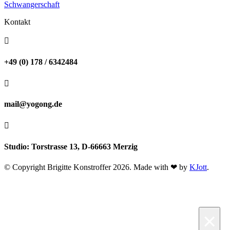
Schwangerschaft
Kontakt

+49 (0) 178 / 6342484

mail@yogong.de

Studio: Torstrasse 13, D-66663 Merzig
© Copyright Brigitte Konstroffer 2026. Made with ❤ by
KJott
.
×